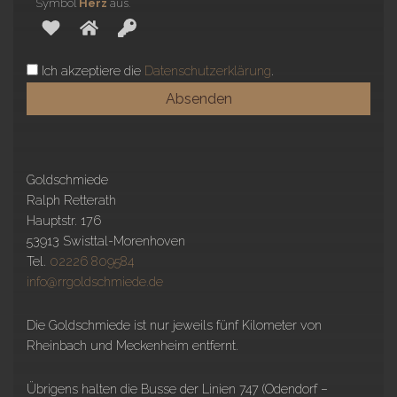
Symbol
Herz
aus.
Ich akzeptiere die
Datenschutzerklärung
.
Goldschmiede
Ralph Retterath
Hauptstr. 176
53913 Swisttal-Morenhoven
Tel.
02226 809584
info@rrgoldschmiede.de
Die Goldschmiede ist nur jeweils fünf Kilometer von
Rheinbach und Meckenheim entfernt.
Übrigens halten die Busse der Linien 747 (Odendorf –