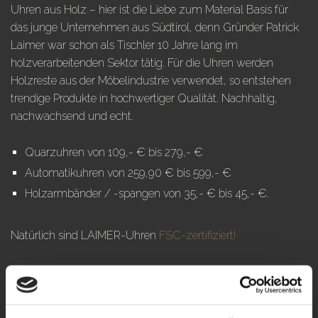
Uhren aus Holz – hier ist die Liebe zum Material Basis für
das junge Unternehmen aus Südtirol, denn Gründer Patrick
Laimer war schon als Tischler 10 Jahre lang im
holzverarbeitenden Sektor tätig. Für die Uhren werden
Holzreste aus der Möbelindustrie verwendet, so entstehen
trendige Produkte in hochwertiger Qualität. Nachhaltig,
nachwachsend und echt.
Quarzuhren von 109,- € bis 279,- €
Automatikuhren von 259,90 € bis 599,- €
Holzarmbänder / -spangen von 35,- € bis 45,- €.
Natürlich sind LAIMER-Uhren
FSC-zertifiziert!